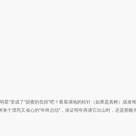
明星”变成了“甜蜜的负担”吧？看着满地的松针（如果是真树）或者
树来个漂亮又省心的“年终总结”，保证明年再请它出山时，还是那般