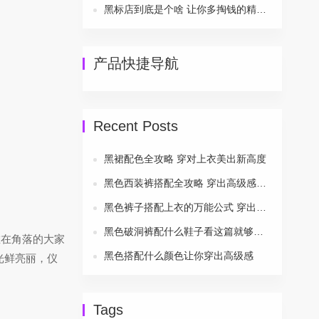
黑标店到底是个啥 让你多掏钱的精致陷阱还是品质保证
产品快捷导航
Recent Posts
黑裙配色全攻略 穿对上衣美出新高度
黑色西装裤搭配全攻略 穿出高级感不再难
黑色裤子搭配上衣的万能公式 穿出高级感就这么简单
黑色破洞裤配什么鞋子看这篇就够了时髦又显瘦
堆在角落的大家
黑色搭配什么颜色让你穿出高级感
光鲜亮丽，仪
Tags