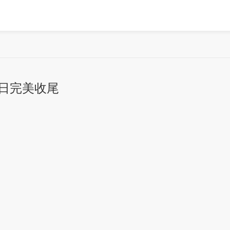
日完美收尾