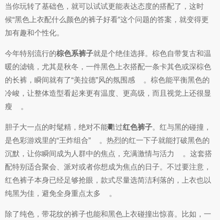
当你玩转了基础色，就可以试试更能表达态度的搭配了，这时
候“黑色上衣配什么颜色的裤子好看”这个问题的答案，就变得更
加有趣和个性化。
今年特别流行的
棕色系裤子
就是个绝佳选择。棕色自带复古和温
暖的滤镜，尤其是秋冬，一件黑色上衣搭配一条卡其色或深棕色
的长裤，瞬间就有了“美拉德”风的氛围感
。棕色能平衡黑色的
冷峻，让整体造型看起来更有温度、更高级，而且视觉上还很显
瘦
。
7
5
7
4
7
8
8
7
1
2
2
7
5
7
8
2
4
2
2
1
4
7
8
2
胆子大一点的时髦精，绝对不能错过
红色裤子
。红与黑的碰撞，
是色彩游戏里的“王炸组合”
。热烈的红一下子就能打破黑色的
沉默，让你瞬间成为人群中的焦点，充满激情与活力
。这套搭
配特别适合聚会、派对或者你想成为焦点的日子。不过要注意，
红色裤子本身已经足够抢眼，款式尽量选简洁利落的，上衣也以
纯黑为佳，避免全身重点太多
。
除了纯色，带花纹的裤子也能和黑色上衣碰撞出惊喜。比如，一