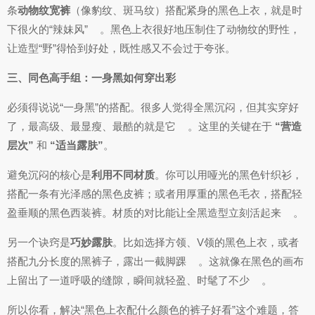
条
动物纹宽裤
（像豹纹、斑马纹）搭配紧身的黑色上衣，就是时
下很火的“辣妹风”
。黑色上衣很好地压制住了动物纹的野性，
让造型“野”得恰到好处，既性感又不会过于夸张。
三、同色高手组：一身黑如何穿出彩
必须得说说“一身黑”的搭配。很多人觉得全黑沉闷，但其实穿好
了，最高级、最显瘦、最酷的就是它
。这里的关键在于
“营造
层次”
和
“适当露肤”
。
避免沉闷的核心是
利用不同材质
。你可以用哑光的黑色针织衫，
搭配一条有光泽感的黑色皮裤；或者用厚重的黑色毛衣，搭配轻
盈垂顺的黑色西装裤。材质的对比能让全黑造型立刻活起来
。
另一个诀窍是
巧妙露肤
。比如选择方领、V领的黑色上衣，或者
搭配九分长度的黑裤子，露出一截脚踝
。这就像在黑色的画布
上留出了一道呼吸的缝隙，瞬间就轻盈、时髦了不少
。
所以你看，解决“黑色上衣配什么颜色的裤子好看”这个难题，答