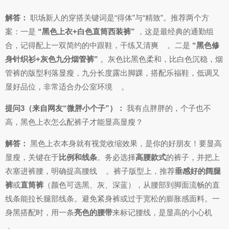
解答：
职场新人的穿搭关键词是“得体”与“精致”。推荐两个方
案：一是
“黑色上衣+白色直筒西装裤”
，这是最经典的通勤组
合，记得配上一双简约的中跟鞋，干练又清爽
。二是
“黑色修
身针织衫+灰色九分烟管裤”
。灰色比黑色柔和，比白色沉稳，烟
管裤的版型利落显瘦，九分长度露出脚踝，搭配乐福鞋，低调又
显好品位，非常适合办公室环境
。
提问3（来自网友“微胖小个子”）：
我有点胖胖的，个子也不
高，黑色上衣怎么配裤子才能显高显瘦？
解答：
黑色上衣本身就有视觉收缩效果，是你的好朋友！要显高
显瘦，关键在于
比例和线条
。务必选择
高腰款式
的裤子，并把上
衣塞进裤腰，明确提高腰线
。裤子版型上，推荐
垂感好的阔腿
裤
或
直筒裤
（颜色可选黑、灰、深蓝），从腰部到脚面流畅的直
线条能拉长腿部线条。避免紧身裤或过于宽松的膨胀感面料。一
身黑搭配时，用一条
亮色的腰带
来标记腰线，是显高的小心机
。