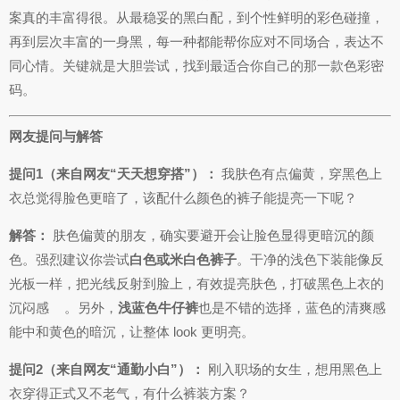
案真的丰富得很。从最稳妥的黑白配，到个性鲜明的彩色碰撞，
再到层次丰富的一身黑，每一种都能帮你应对不同场合，表达不
同心情。关键就是大胆尝试，找到最适合你自己的那一款色彩密
码。
网友提问与解答
提问1（来自网友“天天想穿搭”）：
我肤色有点偏黄，穿黑色上
衣总觉得脸色更暗了，该配什么颜色的裤子能提亮一下呢？
解答：
肤色偏黄的朋友，确实要避开会让脸色显得更暗沉的颜
色。强烈建议你尝试
白色或米白色裤子
。干净的浅色下装能像反
光板一样，把光线反射到脸上，有效提亮肤色，打破黑色上衣的
沉闷感
。另外，
浅蓝色牛仔裤
也是不错的选择，蓝色的清爽感
能中和黄色的暗沉，让整体 look 更明亮。
提问2（来自网友“通勤小白”）：
刚入职场的女生，想用黑色上
衣穿得正式又不老气，有什么裤装方案？