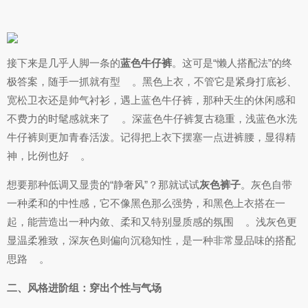
接下来是几乎人脚一条的
蓝色牛仔裤
。这可是“懒人搭配法”的终
极答案，随手一抓就有型
。黑色上衣，不管它是紧身打底衫、
宽松卫衣还是帅气衬衫，遇上蓝色牛仔裤，那种天生的休闲感和
不费力的时髦感就来了
。深蓝色牛仔裤复古稳重，浅蓝色水洗
牛仔裤则更加青春活泼。记得把上衣下摆塞一点进裤腰，显得精
神，比例也好
。
想要那种低调又显贵的“静奢风”？那就试试
灰色裤子
。灰色自带
一种柔和的中性感，它不像黑色那么强势，和黑色上衣搭在一
起，能营造出一种内敛、柔和又特别显质感的氛围
。浅灰色更
显温柔雅致，深灰色则偏向沉稳知性，是一种非常显品味的搭配
思路
。
二、风格进阶组：穿出个性与气场