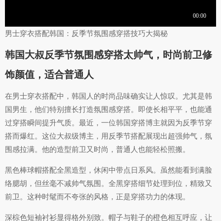
男士穿衣搭配韩国：反季节氛围感穿搭技巧大揭秘
韩国大叔反季节氛围感穿搭太帅气，时尚前卫修
饰颜值，适合普通人
在男士穿衣搭配中，韩国人的时尚品味确实让人惊叹。尤其是韩
国男生，他们特别擅长打造氛围感穿搭。即使长相平平，也能通
过穿搭瞬间提升气质。最近，一位韩国穿搭博主就因为反季节穿
搭而爆红。这位大叔级博主，用反季节搭配展现出超强帅气，氛
围感拉满。他的造型前卫又时尚，普通人也能轻松照搬。
黑色棒球帽搭配全黑造型，休闲中带点日系风。虽然能看到满脸
络腮胡，但丝毫不减帅气氛围。全黑穿搭细节处理到位，精致又
前卫。这种时髦而不夸张的风格，正是穿搭功力的体现。
深棕色短袖衬衫显得格外别致。帽子与鞋子的橙色相互呼应，让